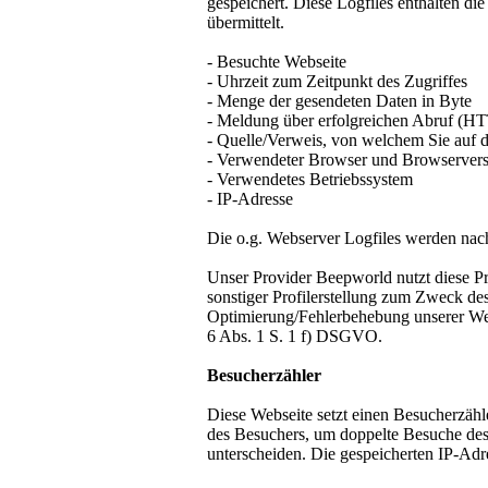
gespeichert. Diese Logfiles enthalten di
übermittelt.
- Besuchte Webseite
- Uhrzeit zum Zeitpunkt des Zugriffes
- Menge der gesendeten Daten in Byte
- Meldung über erfolgreichen Abruf (HT
- Quelle/Verweis, von welchem Sie auf di
- Verwendeter Browser und Browserver
- Verwendetes Betriebssystem
- IP-Adresse
Die o.g. Webserver Logfiles werden nac
Unser Provider Beepworld nutzt diese P
sonstiger Profilerstellung zum Zweck des
Optimierung/Fehlerbehebung unserer Webs
6 Abs. 1 S. 1 f) DSGVO.
Besucherzähler
Diese Webseite setzt einen Besucherzähl
des Besuchers, um doppelte Besuche de
unterscheiden. Die gespeicherten IP-Ad