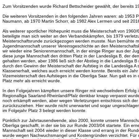
Zum Vorsitzenden wurde Richard Bettscheider gewählt, der bereits 193
Die weiteren Vorsitzenden in den folgenden Jahren waren: ab 1953 P
Naumann, ab 1970 Martin Schorr, ab 1982 Alex Lermen und seit 2016
Als weiterer sportlicher Höhepunkt muss die Meisterschaft von 1960
beteiligte man sich weiter an den Verbandskämpfen, bis 1979 verletz
Meisterschaftsrunde zurückgezogen werden musste. Nun bemühte man 
Jugendmannschaft unserer Vereinsgeschichte an den Meisterschafts
wir wieder eine Seniorenmannschaft, in der einige Ringer aus der Ju
diese junge Mannschaft den dritten Platz in der Landesliga B, der de
gehalten werden, aber 1986 ließ sich der Abstieg in die Landesliga B
durch den Gewinn der Meisterschaft der Aufstieg in die Landesliga A s
Klassenerhalt, welches auch erreicht werden konnte. Bereits ein Jahr
Vizemeisterschaft des Aufstieges in die Oberliga Saar. Nun galt es 
Platz mehr als erreicht wurde.
In den Folgejahren kämpften unsere Ringer mit wechselndem Erfolg i
Regionalliga Saarland-Rheinland/Pfalz denkbar knapp verpasst wurd
noch erkämpft werden, aber wegen Verletzungen entschloss sich der 
zurückzuziehen. Hier wurde nicht unerwartet und sogar ungeschlagen de
im Folgejahr Platz 3 belegt werden konnte.
Pünktlich zur Jahrtausendwende, also 2000, konnte unsere Mannschaft
Oberliga geschafft, in der sie bis zur Runde 2003/04 startete. Ein ern
Mannschaft seit 2004 wieder in dieser Klasse und errang in der Runde
wurde wegen Nachwuchsmangel und Kostengründen verzichtet. Für di