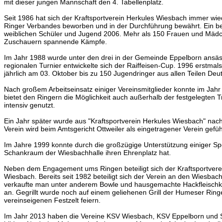
mit dieser jungen Mannschaft den 4. Tabellenplatz.
Seit 1986 hat sich der Kraftsportverein Herkules Wiesbach immer wie
Ringer Verbandes beworben und in der Durchführung bewährt. Ein be
weiblichen Schüler und Jugend 2006. Mehr als 150 Frauen und Mä
Zuschauern spannende Kämpfe.
Im Jahr 1988 wurde unter den drei in der Gemeinde Eppelborn ansässi
regionalen Turnier entwickelte sich der Raiffeisen-Cup. 1996 erstmal
jährlich am 03. Oktober bis zu 150 Jugendringer aus allen Teilen D
Nach großem Arbeitseinsatz einiger Vereinsmitglieder konnte im Jahr
bietet den Ringern die Möglichkeit auch außerhalb der festgelegten Tr
intensiv genutzt.
Ein Jahr später wurde aus "Kraftsportverein Herkules Wiesbach" nac
Verein wird beim Amtsgericht Ottweiler als eingetragener Verein gefüh
Im Jahre 1999 konnte durch die großzügige Unterstützung einiger Spo
Schankraum der Wiesbachhalle ihren Ehrenplatz hat.
Neben dem Engagement ums Ringen beteiligt sich der Kraftsportvere
Wiesbach. Bereits seit 1982 beteiligt sich der Verein an den Wiesba
verkaufte man unter anderem Bowle und hausgemachte Hackfleischkis
an. Gegrillt wurde noch auf einem geliehenen Grill der Humeser Ringe
vereinseigenen Festzelt feiern.
Im Jahr 2013 haben die Vereine KSV Wiesbach, KSV Eppelborn und