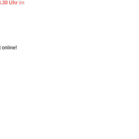
4.30 Uhr
im
t online!