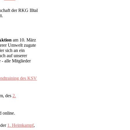
chaft der RKG Illtal
t.
Aktion
am 10. März
serer Umwelt zugute
r sich an ein
uch auf unserer
 alle Mitglieder
endtraining des KSV
um, des
2.
 online.
 der
1. Heimkampf
,