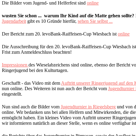
Die Bilder vom Jugend- und Helferfest sind
online
wusten Sie schon ... warum Ihr Kind auf die Matte gehen sollte?
Jugendarbeit
gibt es 10 Gründe hierfür,
sehen Sie selbst ...
Der Bericht zum 20. levoBank-Raiffeisen-Cup Wiesbach ist
online
Die Ausschreibung für den 20. levoBank-Raiffeisen-Cup Wiesbach ist 
Frist zum Anmeldeschluss beachten!
Impressionen
des Wieselabzeichens sind online, ebenso der Bericht vo
Ringerjugend bei den Kulturtagen.
Geschafft - das Video mit dem
Auftritt unserer Ringerjugend auf den
nun online. Des Weiteren ist nun auch der Bericht vom
Jugendturnier 
eingestellt.
Nun sind auch die Bilder vom
Jugendturnier in Riegelsberg
und von 
online. Wir bedanken uns bei allen Helfern und Mitwirkenden, die di
ermöglicht haben. Ein kleines Video vom Auftritt unserer Ringerjugend
wir informieren natürlich an dieser Stelle, wenn es online verfügbar ist
die Berichte über das Jugendturnier in Pirmasen, sowie der Ausflug i