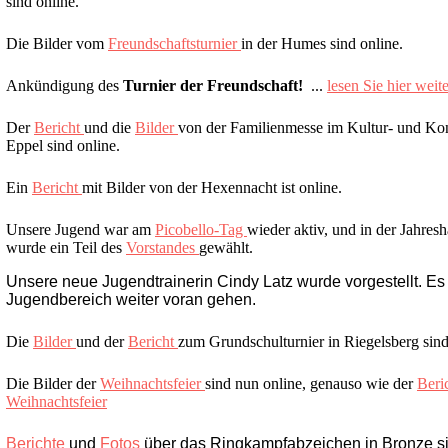
sind online.
Die Bilder vom
Freundschaftsturnier
in der Humes sind online.
Ankündigung des
Turnier der Freundschaft!
...
lesen Sie hier weite
Der
Bericht
und die
Bilder
von der Familienmesse im Kultur- und Ko
Eppel sind online.
Ein
Bericht
mit Bilder von der Hexennacht ist online.
Unsere Jugend war am
Picobello-Tag
wieder aktiv, und in der Jahre
wurde ein Teil des
Vorstandes
gewählt.
Unsere neue Jugendtrainerin Cindy Latz wurde vorgestellt.
Es
Jugendbereich weiter voran gehen.
Die
Bilder
und der
Bericht
zum Grundschulturnier in Riegelsberg sind
Die Bilder der
Weihnachtsfeier
sind nun online, genauso wie der
Beri
Weihnachtsfeier
Berichte 
und 
Fotos 
über das Ringkampfabzeichen in Bronze si