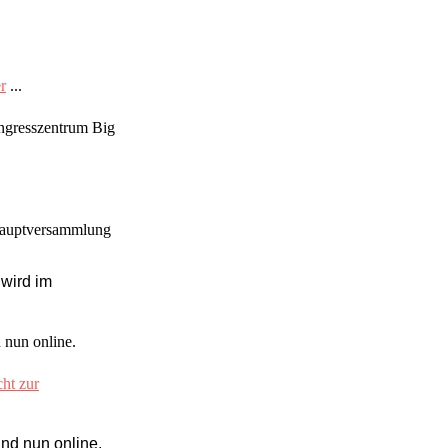
r
...
ngresszentrum Big
shauptversammlung
 wird im
 nun online.
cht zur
nd nun online.