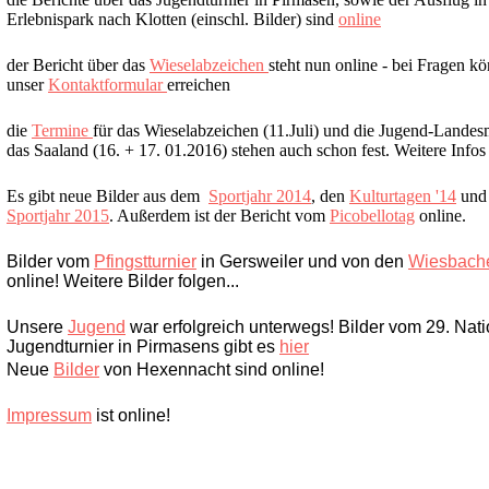
Erlebnispark nach Klotten (einschl. Bilder) sind
online
der Bericht über das
Wieselabzeichen
steht nun online - bei Fragen kö
unser
Kontaktformular
erreichen
die
Termine
für das Wieselabzeichen (11.Juli) und die Jugend-Landesm
das Saaland (16. + 17. 01.2016) stehen auch schon fest. Weitere Infos 
Es gibt neue Bilder aus dem
Sportjahr 2014
, den
Kulturtagen '14
und 
Sportjahr 2015
. Außerdem ist der Bericht vom
Picobellotag
online.
Bilder vom
Pfingstturnier
in Gersweiler und von den
Wiesbache
online! Weitere Bilder folgen...
Unsere
Jugend
war erfolgreich unterwegs! Bilder vom 29. Nat
Jugendturnier in Pirmasens gibt es
hier
Neue
Bilder
von Hexennacht sind online!
Impressum
ist online!